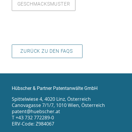
GESCHMACKSMUSTER
ZURÜCK ZU DEN FAQS
Hübscher & Partner Patentanwälte GmbH
Spittelwiese 4, 4020 Linz, Österreich
Canovagasse 7/1/7, 1010 Wien, Österreich
patent@huebscher.at
T +43 732 772289-0
ERV-Code: Z984067